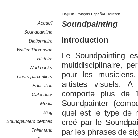
English
Français
Español
Deutsch
Soundpainting
Accueil
Soundpainting
Introduction
Dictionnaire
Walter Thompson
Le Soundpainting es
Histoire
multidisciplinaire, p
Workbooks
pour les musiciens,
Cours particuliers
artistes visuels. A
Education
comporte plus de 1
Calendrier
Soundpainter (compo
Media
quel est le type de
Blog
créé par le Soundpa
Soundpainters certifiés
par les phrases de si
Think tank